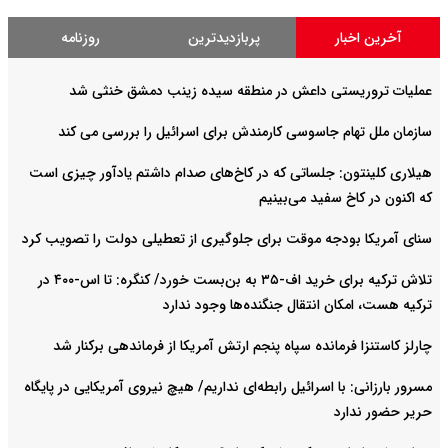
آخرین اخبار
پربازدیدترین
روزنامه
عملیات تروریستی داعش در منطقه سیده زینب دمشق خنثی شد
سازمان ملل تهام جاسوسی کارمندش برای اسرائیل را بررسی می کند
هیلاری کلینتون: جلساتی که در کاخ‌های صدام داشتم یادآور چیزی است
که اکنون در کاخ سفید می‌بینیم
سنای آمریکا بودجه موقت برای جلوگیری از تعطیلی دولت را تصویب کرد
تلاش ترکیه برای خرید اف-۳۵ به بن‌بست خورد/ کنگره: تا اس-۴۰۰ در
ترکیه هست، امکان انتقال جنگنده‌ها وجود ندارد
چارلز کاستنزا فرمانده سپاه پنجم ارتش آمریکا از فرماندهی برکنار شد
مسرور بارزانی: با اسرائیل رابطه‌ای نداریم/ هیچ نیروی آمریکایی در پایگاه
حریر حضور ندارد