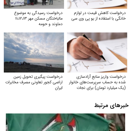
درخواست کاهش قیمت در لوازم
درخواست رسیدگی به موضوع
خانگی با استفاده از یو پی وی سی
مالباختگان مسکن مهر ۱۱،۱۲،۱۳
دماوند و حومه
درخواست واریز منابع آزادسازی
درخواست پیگیری تحویل زمین
شده به حساب سرپرست‌های خانوار
اراضی کجور تعاونی مصرف مخابرات
(یک میلیارد تومان) برای نجات
ایران
دین، مردم و کشور و ناتوان کردن
دشمن
خبرهای مرتبط