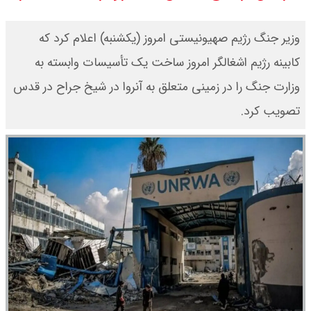
قیمت محصولات ایران خودرو امروز
وزیر جنگ رژیم صهیونیستی امروز (یکشنبه) اعلام کرد که
شنبه ۱۷ مرداد ۱۴۰۵ / قیمت دنا چند ؟
کابینه رژیم اشغالگر امروز ساخت یک تأسیسات وابسته به
وزارت جنگ را در زمینی متعلق به آنروا در شیخ جراح در قدس
+ جدول
تصویب کرد.
ثبت نام سایپا از امروز ۱۷ مرداد ۱۴۰۵
آغاز شد / خرید کوییک با پیش
پرداخت ۵۰۰ میلیون تومان + لینک
شاخص بورس امروز شنبه ۱۷ مرداد
۱۴۰۵ / شاخص افزایشی شد + تحلیل