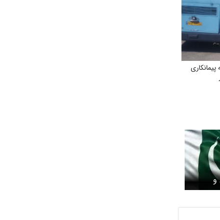
پیمانکاری
 و
بد