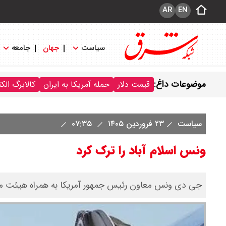
AR
EN
سیاست
جهان
جامعه
موضوعات داغ:
قیمت دلار
حمله آمریکا به ایران
کالابرگ الک
سیاست
۲۳ فروردین ۱۴۰۵
۰۷:۳۵
ونس اسلام آباد را ترک کرد
جی ‌دی ونس معاون رئیس جمهور آمریکا به همراه هیئت مذاکر