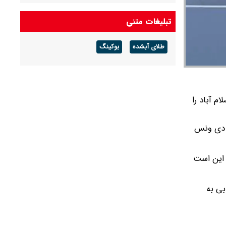
تبلیغات متنی
طلای آبشده
بوکینگ
م آباد را
 ‌دی ونس
 این است
بی به