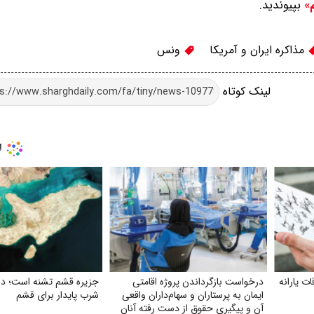
بپیوندید.
م»
مذاکره ایران و آمریکا
ونس
لینک کوتاه
 یارانه
درخواست بازگرداندن پروژه اقامتی
جزیره قشم تشنه است؛ د
ایمان به پرستاران و سهام‌داران واقعی
شرب پایدار برای قشم
آن و پیگیری حقوق از دست رفته آنان