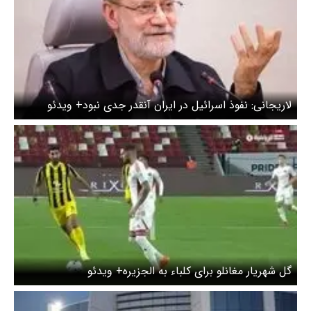
لاریجانی: نفوذ اسرائیل در ایران آنقدر جدی نبود+ ویدئو
گل شهریار مغانلو برای کلباء به الجزیره+ ویدئو