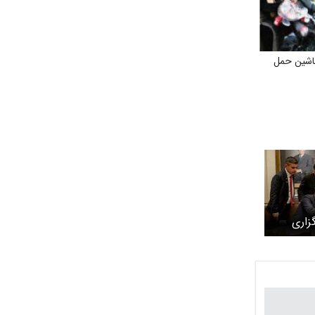
د ۲۰ عدد ماشین حمل
گزاری
 از توافق