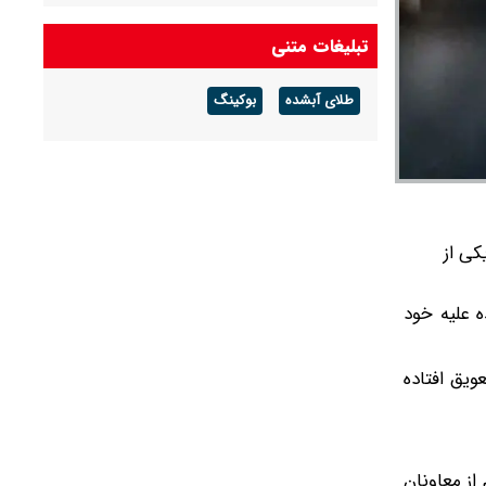
تبلیغات متنی
طلای آبشده
بوکینگ
کی از
 علیه خود
یق افتاده
از معاونان