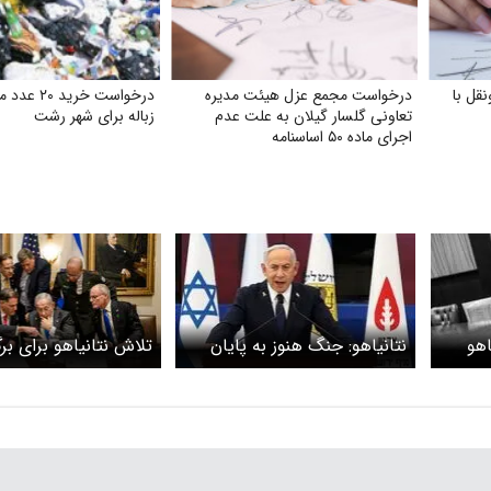
قل با
درخواست مجمع عزل هیئت مدیره
درخواست خری
تعاونی گلسار گیلان به علت عدم
زباله برای شهر رشت
اجرای ماده ۵۰ اساسنامه
اهو
نتانیاهو: جنگ هنوز به پایان
تلاش نتانیاهو برای بر
مای
نرسیده
انتخابات زودهنگام بعد
غزه