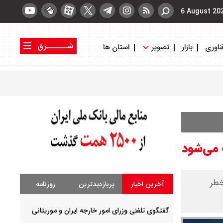
6 August 20
شــــــرق
ناوری
بازار
تصویر
استان ها
کتاب شرق
روزنامه شرق
 می‌شود
خطر
آخرین اخبار
پربازدیدترین
روزنامه
گفتگوی تلفنی وزرای امور خارجه ایران و موریتانی