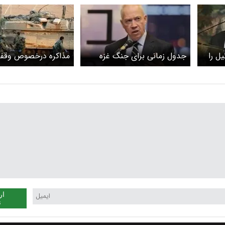
ل را
جدول زمانی برای جنگ غزه
نداریم
ساعته عملیات نظامی ب
کمک و سوخت به غزه/
میانجی‌گری قطر و مد
ار
ن