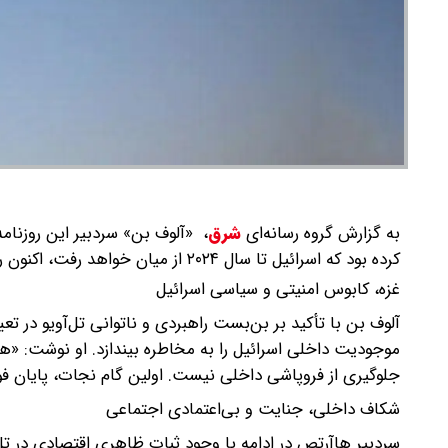
به گزارش گروه رسانه‌ای
شرق
،
«آلوف بن» سردبیر این روزنامه 
کرده بود که اسرائیل تا سال ۲۰۲۴ از میان خواهد رفت، اکنون رژیم صهیونیستی با تهدید جدی فروپاشی داخلی روبه‌روست.»
غزه، کابوس امنیتی و سیاسی اسرائیل
آلوف بن با تأکید بر بن‌بست راهبردی و ناتوانی تل‌آویو در تع
موجودیت داخلی اسرائیل را به مخاطره بیندازد. او نوشت: «هی
جلوگیری از فروپاشی داخلی نیست. اولین گام نجات، پایان فور
شکاف داخلی، جنایت و بی‌اعتمادی اجتماعی
سردبیر هاآرتص در ادامه با وجود ثبات ظاهری اقتصادی در ت