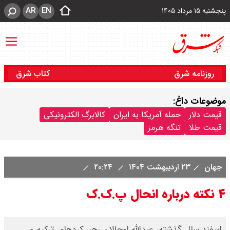
AR
EN
پنجشنبه ۱۵ مرداد ۱۴۰۵
روزنامه شرق
کتاب شرق
موضوعات داغ:
قیمت دلار
حمله آمریکا به ایران
کالابرگ الکترونیکی
قیمت طلا
تنگه هرمز
جهان
۲۳ اردیبهشت ۱۴۰۴
۲۰:۲۴
۴ نکته درباره انحال پ.ک.ک
اسفند سال گذشته، عبدالله اوجالان رهبر کردهای ترکیه و