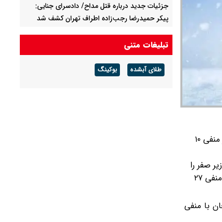
جزئیات جدید درباره قتل مداح/ دادسرای جنایی:
پیکر حمیدرضا رجب‌زاده اطراف تهران کشف شد
داوطلبان کنکور مراقب باشند / پیامک سهمیه جنگی
تبلیغات متنی
جعلی است
طلای آبشده
بوکینگ
تکلیف خودروهای توقیف شده مشخص می شود/
موتوسیکلت های رسوبی آزاد می شوند؟
به گزارش شبکه شرق، رئیس مرکز ملی پیش‌بینی و مدیریت بحران مخاطرات وضع هوای سازمان هواشناسی، از ثبت دمای کمتر از منفی ۱۰
ر داریم، از این تعداد ۴۸۰ ایستگاه دمای زیر صفر را
وی گفت: دیروز (یکشنبه، ۲۵ آذر) فرودگاه اردبیل با ثبت دمای منفی ۲۷
هرهای زنجان با منفی