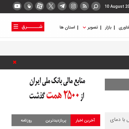
10 August 2
شــــــرق
ناوری
بازار
تصویر
استان ها
کتاب شرق
روزنامه شرق
ن، خلخال با دمای
آخرین اخبار
پربازدیدترین
روزنامه