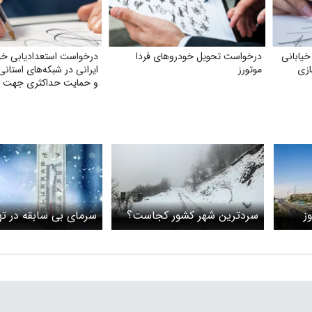
خیابانی
درخواست تحویل خودروهای فردا
درخواست استعدادیابی خو
ازی
موتورز
ایرانی در شبکه‌های استانی
و حمایت حداکثری جهت مبا
جایگزین شدن موسیقی غر
ز
سردترین شهر کشور کجاست؟
سرمای بی سابقه در ته