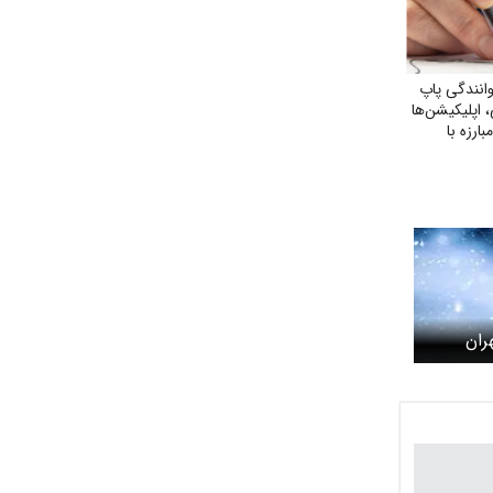
انندگی پاپ
، اپلیکیشن‌ها
رزه با
بی
ران