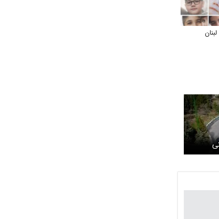
بنان
ی
شور