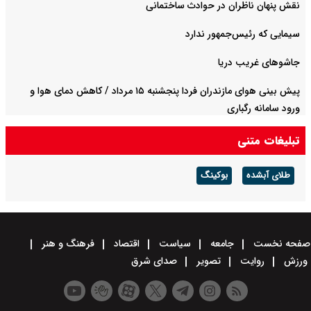
نقش پنهان ناظران در حوادث ساختمانی
سیمایی که رئیس‌جمهور ندارد
جاشوهای غریب دریا
پیش بینی هوای مازندران فردا پنجشنبه ۱۵ مرداد / کاهش دمای هوا و
ورود سامانه رگباری
تبلیغات متنی
طلای آبشده
بوکینگ
صفحه نخست
جامعه
سیاست
اقتصاد
فرهنگ و هنر
ورزش
روایت
تصویر
صدای شرق