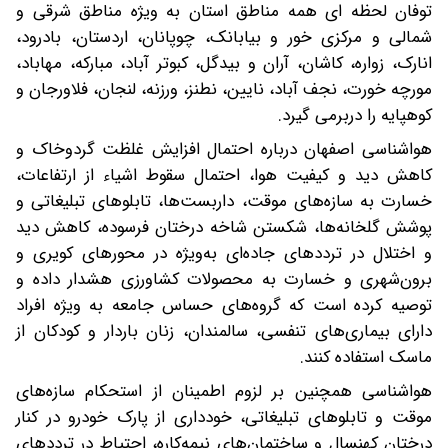
توفان لحظه ای همه مناطق استان به ویژه مناطق شرقی و
شمالی و مرکزی خور و بیابانک، چوپانان، اردستان، بادرود،
انارک، زواره، کاشان، آران و بیدگل، کبوتر آباد، مبارکه، مهاباد،
مورچه خورت، نجف آباد، نایین، نطنز، ورزنه، لنجان، فلاورجان و
کوهپایه را دربرمی گیرد.
هواشناسی اصفهان درباره احتمال افزایش غلظت گردوخاک و
کاهش دید و کیفیت هوا، احتمال سقوط اشیاء از ارتفاعات،
خسارت به سازه‌های موقت، داربست‌ها، تابلوهای تبلیغاتی و
پوشش گلخانه‌ها، شکستن شاخه درختان فرسوده، کاهش دید
و اختلال در ترددهای جاده‌ای به‌ویژه در محورهای کویری و
برون‌شهری و خسارت به محصولات کشاورزی هشدار داده و
توصیه کرده است که گروه‌های حساس جامعه به ویژه افراد
دارای بیماری‌های تنفسی، سالمندان، زنان باردار و کودکان از
ماسک استفاده کنند.
هواشناسی همچنین بر لزوم اطمینان از استحکام‌ سازه‌های
موقت و تابلوهای تبلیغاتی، خودداری از پارک خودرو در کنار
درختان کهنسال و ساختمان‌های نیمه‌کاره، احتیاط در ترددهای