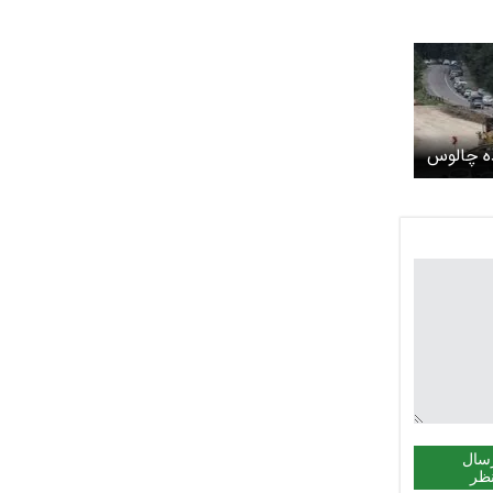
ه چالوس
 اطراف
سال
ظر