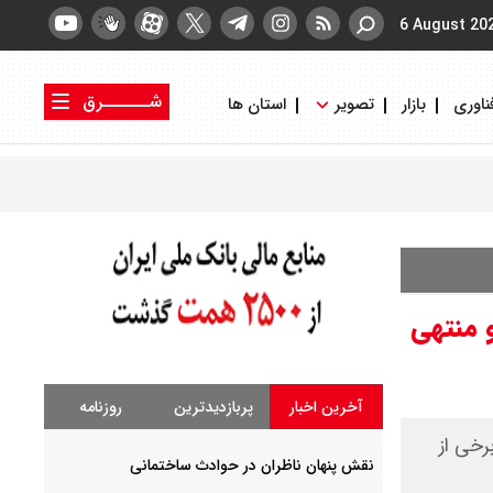
6 August 20
شــــــرق
ناوری
بازار
تصویر
استان ها
کتاب شرق
روزنامه شرق
شمالی و منتهی
آخرین اخبار
پربازدیدترین
روزنامه
رخی از
نقش پنهان ناظران در حوادث ساختمانی