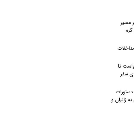
ر مسیر
گره
مداخلات
واست تا
ای سفر
 دستورات
ه زائران و