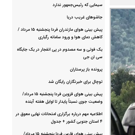
سیمایی که رئیس‌جمهور ندارد
جاشوهای غریب دریا
پیش بینی هوای مازندران فردا پنجشنبه ۱۵ مرداد /
کاهش دمای هوا و ورود سامانه رگباری
یک فوتی و سه مصدوم در پی انفجار در یک جایگاه
سی ان جی
پرونده باز پرستاران
توچال برای خبرنگاران رایگان شد
پیش بینی هوای قزوین فردا پنجشنبه ۱۵ مرداد/
وضعیت جوی نسبتاً پایدار تا اوایل هفته آینده
اطلاعیه مهم درباره برگزاری امتحانات نهایی معوق در
۴ استان جنوبی کشور + جدول
پیش بینی هوای فارس فردا پنجشنبه ۱۵ مرداد/