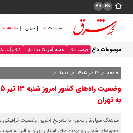
AR
EN
سیاست
جهان
جامعه
موضوعات داغ:
قیمت دلار
حمله آمریکا به ایران
کالابرگ الک
جامعه
۱۳ تیر ۱۴۰۵
۱۰:۰۱
به تهران
سرهنگ سیاوش محبی با تشریح آخرین وضعیت ترافیکی محور
محورهای شمالی و ورودی‌های استان تهران و البرز به صورت 