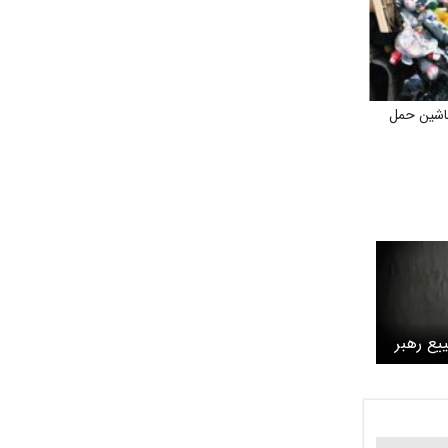
د ۲۰ عدد ماشین حمل
یع رهبر