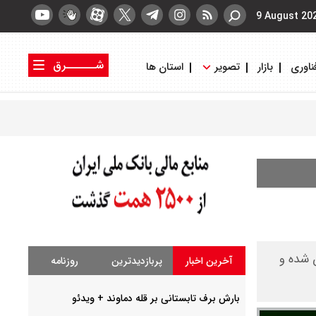
9 August 20
شــــــرق
ناوری
بازار
تصویر
استان ها
کتاب شرق
روزنامه شرق
ن شده و
آخرین اخبار
پربازدیدترین
روزنامه
بارش برف تابستانی بر قله دماوند + ویدئو