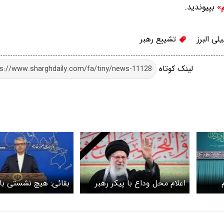
بپیوندید.
م»
ی البرز
تشییع رهبر
لینک کوتاه
اعلام محل وداع با پیکر رهبر
بقائی: هیچ نشستی با
 شد
شهید در مشهد
آمریکایی‌ها برای روزه
برنامه‌ریزی نکردیم