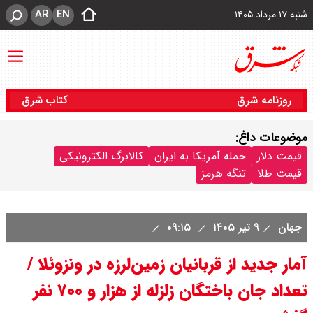
AR
EN
شنبه ۱۷ مرداد ۱۴۰۵
روزنامه شرق
کتاب شرق
موضوعات داغ:
قیمت دلار
حمله آمریکا به ایران
کالابرگ الکترونیکی
قیمت طلا
تنگه هرمز
جهان
۹ تیر ۱۴۰۵
۰۹:۱۵
آمار جدید از قربانیان زمین‌لرزه در ونزوئلا /
تعداد جان باختگان زلزله از هزار و ۷۰۰ نفر