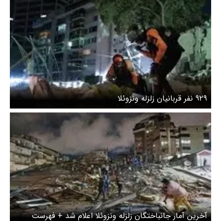
۹۲۹ نفر قربانیان زلزله ونزوئلا
آخرین آمار جانباختگان زلزله ونزوئلا اعلام شد + فهرست