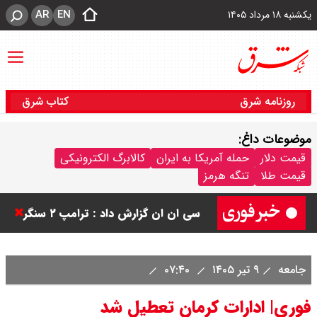
AR
EN
یکشنبه ۱۸ مرداد ۱۴۰۵
روزنامه شرق
کتاب شرق
موضوعات داغ:
ورزشگاه آزادی به نیم فصل اول لیگ
قیمت دلار
حمله آمریکا به ایران
کالابرگ الکترونیکی
قیمت طلا
تنگه هرمز
برتر می رسد ؟
سی ان ان گزارش داد : ترامپ ۲ سنگر
سنتی جمهوری‌خواهان را از دست می
جامعه
۹ تیر ۱۴۰۵
۰۷:۴۰
دهد؟
فوری| ادارات کرمان تعطیل شد
بنزین برای دولت چقدر تمام می شود؟