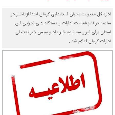
یک ادعا: برخی مالکان اجاره بها را ۶۰
اداره کل مدیریت بحران استانداری کرمان ابتدا از تاخیر دو
درصد افزایش می دهند
ساعته در آغاز فعالیت ادارات و دستگاه های اجرایی این
استان برای امروز سه شنبه خبر داد و سپس خبر تعطیلی
رهبر انقلاب با مسعود پزشکیان دیدار
ادارات کرمان اعلام شد .
کرد / درباره مشکلات کشور و تعامل
اقتصادی با طرفهای خارجی گفتگو شد