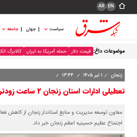
AR
EN
سیاست
جهان
جامعه
موضوعات داغ:
قیمت دلار
حمله آمریکا به ایران
کالابرگ الک
زنجان
۱ تیر ۱۴۰۵
۱۳:۴۴
تعطیلی ادارات استان زنجان ۲ ساعت زودتر فردا 2 تیر 1405
معاون توسعه مدیریت و منابع استاندار زنجان از کاهش فعالی
اجتماع عظیم حسینیه اعظم زنجان خبر داد.