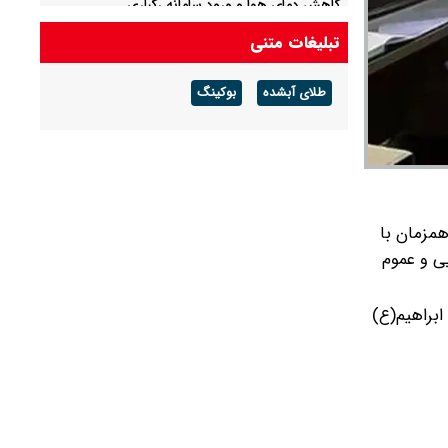
کاهش دمای هوا و ورود سامانه رگباری
تبلیغات متنی
یک فوتی و سه مصدوم در پی انفجار در یک جایگاه
سی ان جی
طلای آبشده
بوکینگ
همزمان با
ی و عموم
اده سید ابراهیم(ع)