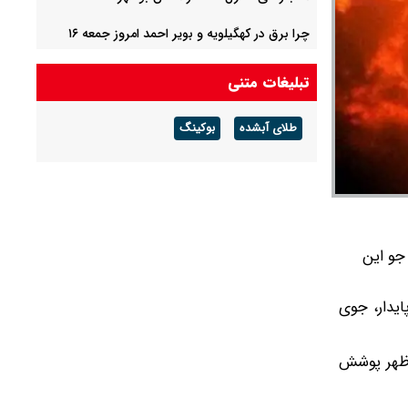
چرا برق در کهگیلویه و بویر احمد امروز جمعه ۱۶
مرداد ۱۴۰۵ قطع می‌شود ؟ + جدول خاموشی
تبلیغات متنی
ماجرای صدای انفجار بوشهر چیست ؟
طلای آبشده
بوکینگ
سخنگوی آبفای تهران: وضعیت آب پایتخت پایدار
است/ جیره‌بندی نداریم
م بر روی جو این
ایدار، جوی
زظهر پوشش