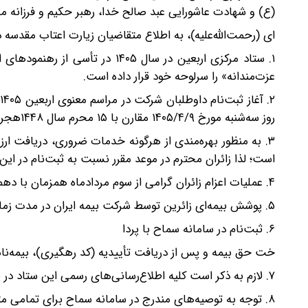
(ع) و شهادت عاشورایی عبد صالح خدا، رهبر حکیم و فرزانه م
‌ای (رحمت‌الله‌علیه)، به اطلاع متقاضیان زیارت اعتاب مقدسه 
۱. ستاد مرکزی اربعین در سال ۴۰۵
عزت‌مندانه» را سرلوحه خود قرار داده است.
روز سه‌شنبه مورخ ۱۴۰۵/۴/۹ مقارن با ۱۵ محرم سال ۱۴۴۸هجری قمری اعلام می‌شود.
۳. به منظور بهره‌مندی از هرگونه خدمات ضروری، دریافت ارز ز
است؛ لذا زائران محترم در موعد مقرر نسبت به ثبت‌نام در این س
۴. عملیات اعزام زائران گرامی از سوم مردادماه همزمان با دهم ماه صفر آغاز، و تا ۱۵ مردادماه همزمان با ۲۲ ماه صفر اعلام می‌شود.
۵. پوشش بیمه‌ای زائرین توسط شرکت بیمه ایران در مدت زمان ایام اربعین ۱۴۰۵ ارائه می‌شود.
۶. ثبت‌نام در سامانه سماح با پردا
خت حق بیمه و پس از دریافت تأییدیه (کد رهگیری)، بیمه‌نامه 
۷. لازم به ذکر است کلیه اطلاع‌رسانی‌های رسمی این ستاد در پیام‌رسان‌های داخلی از طریق آدرس setadarbaeen_ir@ انجام می‌شود.
۸. توجه به توصیه‌های مندرج در سامانه سماح برای تمامی متقاضیان شرکت در مراسم اربعین، مورد تأکید ستاد مرکزی اربعین است.»