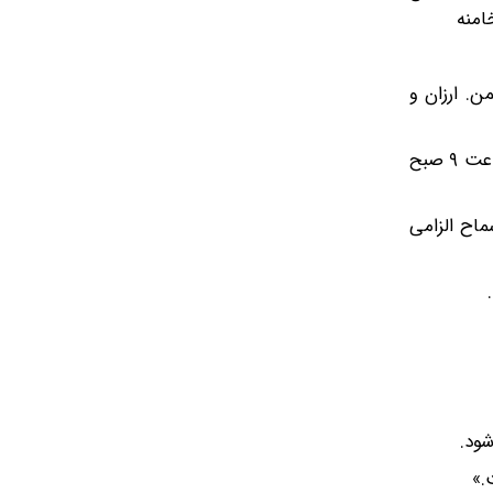
امنه
ایمن. ارزان و
۲. آغاز ثبت‌نام داوطلبان شرکت در مراسم معنوی اربعین ۱۴۰۵ در سامانه «سماح» به آدرس الکترونیکی www.samah.haj.ir از ساعت ۹ صبح
ماح الزامی