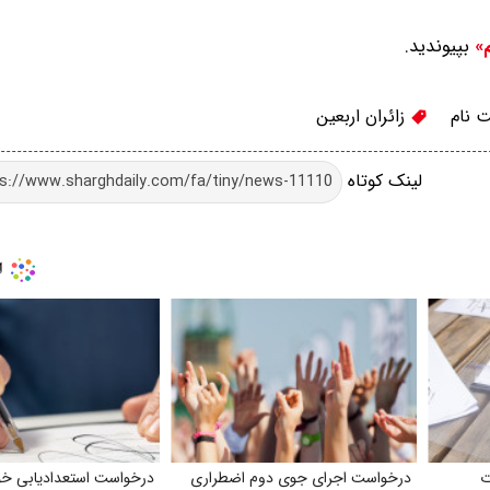
بپیوندید.
م»
 نام
زائران اربعین
لینک کوتاه
ت
درخواست اجرای جوی دوم اضطراری
درخواست استعدادیابی خو