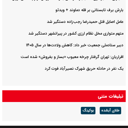
بارش برف تابستانی بر قله دماوند + ویدئو
عامل اصایل قتل حمیدرضا رجب‌‌زاده دستگیر شد
متهم متواری مخل نظام ارزی کشور در پیرانشهر دستگیر شد
دبیر ستادملی جمعیت خبر داد: کاهش ولادت‌ها در سال ۱۴۰۵
اقراریان: تهران گرفتار چرخه معیوب «بساز و بفروش» شده است
یک نفر در حادثه حریق شهرک نصیرآباد فوت کرد
تبلیغات متنی
طلای آبشده
بوکینگ