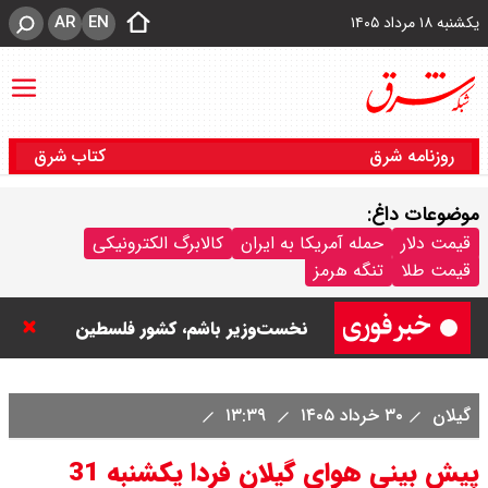
AR
EN
یکشنبه ۱۸ مرداد ۱۴۰۵
روزنامه شرق
کتاب شرق
موضوعات داغ:
نتانیاهو: تا زمان خلع سلاح حماس از
قیمت دلار
حمله آمریکا به ایران
کالابرگ الکترونیکی
قیمت طلا
تنگه هرمز
غزه خارج نمی‌شویم / تا زمانی که
نخست‌وزیر باشم، کشور فلسطین
تشکیل نمی شود
گیلان
۳۰ خرداد ۱۴۰۵
۱۳:۳۹
ورزشگاه آزادی به نیم فصل اول لیگ
پیش بینی هوای گیلان فردا یکشنبه 31
برتر می رسد ؟