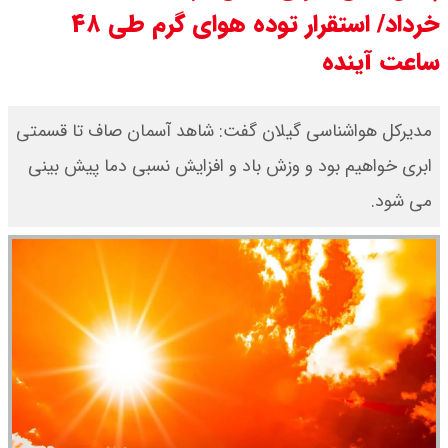
خرداد/ استقرار توده هوای گرم طی ۴۸
سی ان ان گزارش داد : ترامپ ۲ سنگر
ساعت آینده
سنتی جمهوری‌خواهان را از دست می
دهد؟
مدیرکل هواشناسی گیلان گفت: شاهد آسمان صاف تا قسمتی
ابری خواهیم بود و وزش باد و افزایش نسبی دما پیش بینی
بنزین برای دولت چقدر تمام می شود؟
می شود.
یک ادعا: برخی مالکان اجاره بها را ۶۰
درصد افزایش می دهند