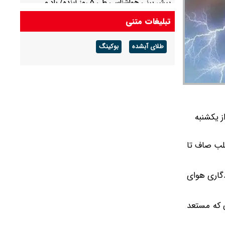
پیش بینی هواشناسی طی ۵ روز آینده/ باد و
گردوخاک در بخش‌هایی از کشور
تبلیغات متنی
پیش بینی هوای مشهد فردا شنبه ۱۷ مرداد/ افزایش
طلای آبشده
بوکینگ
دما از روز سه شنبه
ز یکشنبه
غلب صاف تا
دگاری هوای
ی که مستعد