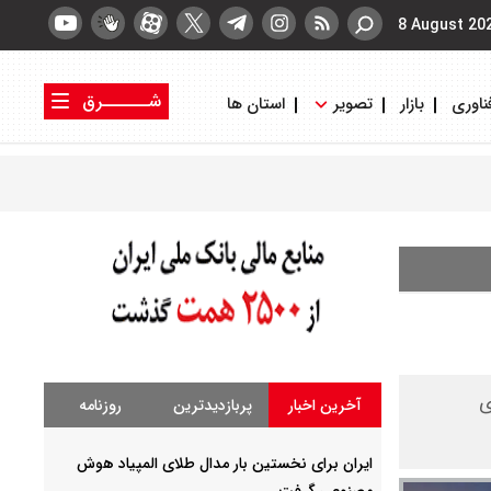
8 August 20
شــــــرق
ناوری
بازار
تصویر
استان ها
کتاب شرق
روزنامه شرق
ی
آخرین اخبار
پربازدیدترین
روزنامه
ایران برای نخستین بار مدال طلای المپیاد هوش
مصنوعی گرفت