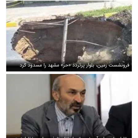
فرونشست زمین، بلوار پرتردد «حر» مشهد را مسدود کرد