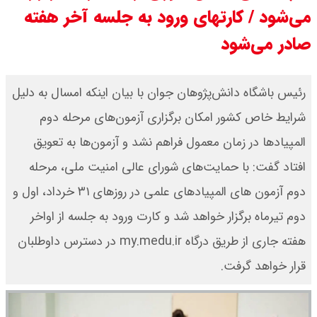
می‌شود / کارتهای ورود به جلسه آخر هفته
ور شد ؟ / تنگه چه زمانی باز می شود
صادر می‌شود
؟
رئیس باشگاه دانش‌پژوهان جوان با بیان اینکه امسال به دلیل
بقایی : عراقچی و قالیباف به پاکستان
شرایط خاص کشور امکان برگزاری آزمون‌های مرحله دوم
می روند
المپیادها در زمان معمول فراهم نشد و آزمون‌ها به تعویق
قیمت سکه امامی امروز دوشنبه ۱۹
افتاد گفت: با حمایت‌های شورای عالی امنیت ملی، مرحله
مرداد ۱۴۰۵ اعلام شد/ افزایش قیمت
دوم آزمون های المپیادهای علمی در روزهای ۳۱ خرداد، اول و
دوم تیرماه برگزار خواهد شد و کارت ورود به جلسه از اواخر
سکه
هفته جاری از طریق درگاه my.medu.ir در دسترس داوطلبان
با حکم پزشکیان، محسن رضایی دبیر
قرار خواهد گرفت.
شد / تمام دبیران شعام + اینفوگرافی