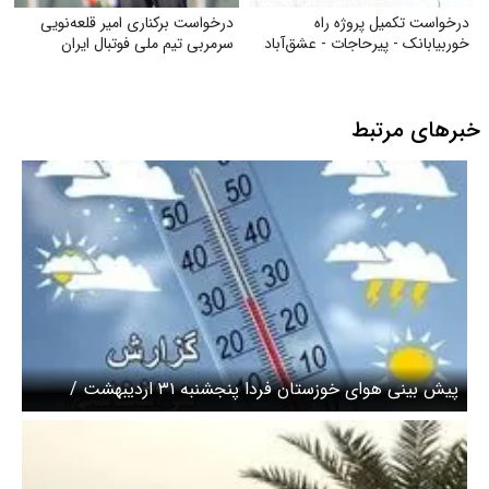
درخواست تکمیل پروژه راه
درخواست برکناری امیر قلعه‌نویی
خوربیابانک - پیرحاجات - عشق‌آباد
سرمربی تیم ملی فوتبال ایران
خبرهای مرتبط
پیش بینی هوای خوزستان فردا پنجشنبه ۳۱ اردیبهشت /
افزایش ۴ تا ۷ درجه‌ای دما در استان