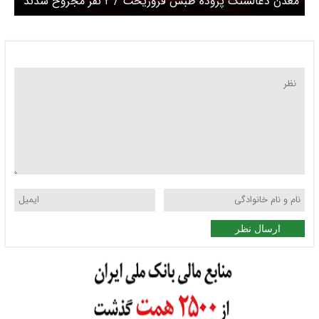
معدن ذغالسنگ پروده طبس فروریخت / ۲ نفر مجروح شدند
ارسال نظر