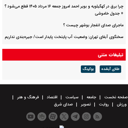
چرا برق در کهگیلویه و بویر احمد امروز جمعه ۱۶ مرداد ۱۴۰۵ قطع می‌شود ؟
+ جدول خاموشی
ماجرای صدای انفجار بوشهر چیست ؟
سخنگوی آبفای تهران: وضعیت آب پایتخت پایدار است/ جیره‌بندی نداریم
پیش بینی هوای کرمان فردا ۱۶ مرداد ۱۴۰۵/ وزش باد شدید و رگبار باران در
تبلیغات متنی
پیش است
طلای آبشده
بوکینگ
صفحه نخست
جامعه
سیاست
اقتصاد
فرهنگ و هنر
ورزش
روایت
تصویر
صدای شرق