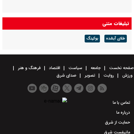
تبلیغات متنی
طلای آبشده
بوکینگ
صفحه نخست
جامعه
سیاست
اقتصاد
فرهنگ و هنر
ورزش
روایت
تصویر
صدای شرق
تماس با ما
درباره ما
حمایت از شرق
مانیفست شرق