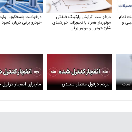
ت تمام
درخواست افزایش پارکینگ طبقاتی
درخواست پاسخگویی واردک
یلی و
موتوردار همراه با تجهیزات خورشیدی
خودرو برقی درباره کمبود ا
شارژ خودرو و موتور برقی
 است
مردم دزفول منتظر شنیدن
ماجرای انفجار دزفول چیست؟
صدای انفجار باشند