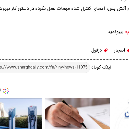
علام آتش بس، امحای کنترل شده مهمات عمل نکرده در دستور کار نیر
بپیوندید.
م»
انفجار
دزفول
لینک کوتاه