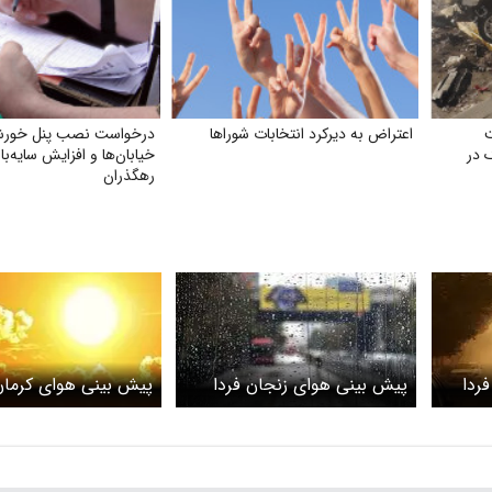
اعتراض به دیرکرد انتخابات شوراها
درخواست نصب پنل خورش
 در
خیابان‌ها و افزایش سایه‌با
رهگذران
ردا
پیش بینی هوای زنجان فردا
پیش بینی هوای کرمان
افزایش
چهارشنبه 13 خرداد/ باران در
چهارشنبه 13 خرد
راه است
دما و ماندگاری هوای 