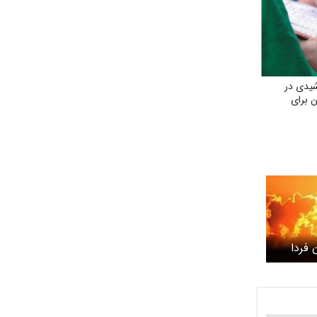
یدی در
ن برای
 فردا
اد/ افزایش
گرم