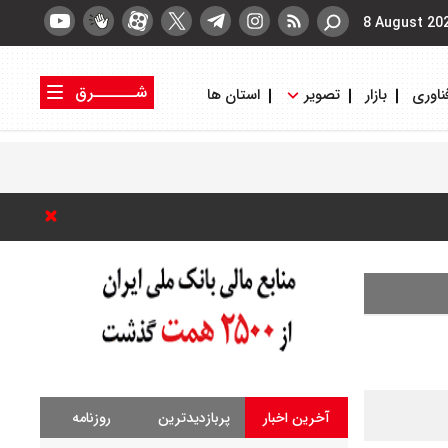
8 August 20
شــــــرق
ناوری
بازار
تصویر
استان ها
کتاب شرق
روزنامه شرق
آخرین اخبار
پربازدیدترین
روزنامه