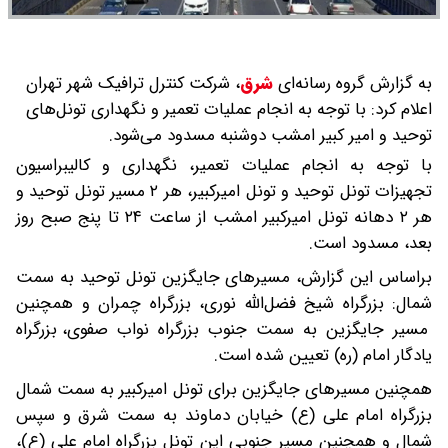
به گزارش گروه رسانه‌ای
شرق
،
شرکت کنترل ترافیک شهر تهران
اعلام کرد: با توجه به انجام عملیات تعمیر و نگهداری تونل‌های
توحید و امیر کبیر امشب دوشنبه مسدود می‌شود.
با توجه به انجام عملیات تعمیر، نگهداری و کالیبراسیون
تجهیزات تونل توحید و تونل‌ امیرکبیر، هر ۲ مسیر تونل توحید و
هر ۲ دهانه تونل‌ امیرکبیر امشب از ساعت ۲۴ تا پنج صبح روز
بعد، مسدود است.
ب️راساس این گزارش، مسیرهای جایگزین تونل توحید به سمت
شمال:️ بزرگراه شیخ فضل‌الله نوری، ️بزرگراه چمران و همچنین
️مسیر جایگزین به سمت جنوب بزرگراه نواب صفوی، ️بزرگراه
یادگار امام (ره) تعیین شده است.
ه️مچنین مسیرهای جایگزین برای تونل امیرکبیر به سمت شمال
بزرگراه امام علی (ع) خیابان دماوند به سمت شرق و سپس
شمال و همچنین مسیر جنوبی این تونل بزرگراه امام علی (ع)،