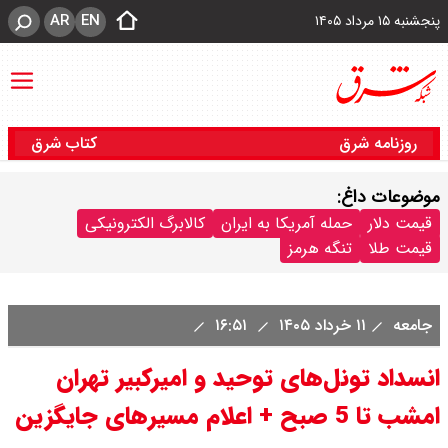
AR
EN
پنجشنبه ۱۵ مرداد ۱۴۰۵
روزنامه شرق
کتاب شرق
موضوعات داغ:
قیمت دلار
حمله آمریکا به ایران
کالابرگ الکترونیکی
قیمت طلا
تنگه هرمز
جامعه
۱۱ خرداد ۱۴۰۵
۱۶:۵۱
انسداد تونل‌های توحید و امیرکبیر تهران
امشب تا 5 صبح + اعلام مسیرهای جایگزین