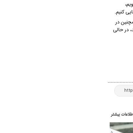
یم،
یی کنیم.
مچنین در
، در حالی