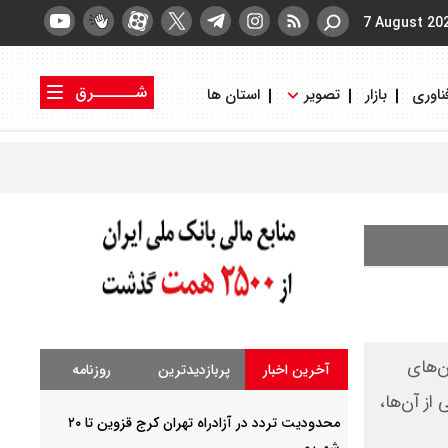
7 August 20
شــــــرق
ناوری
بازار
تصویر
استان ها
کتاب شرق
روزنامه شرق
ن‌های
آخرین اخبار
پربازدیدترین
روزنامه
از آن‌ها،
محدودیت تردد در آزادراه تهران کرج قزوین تا ۲۰
شهریور