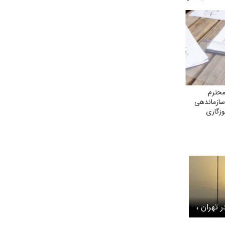
محترم
سازماندهی
وزگاری
یت بدنی
تهران ،
ور