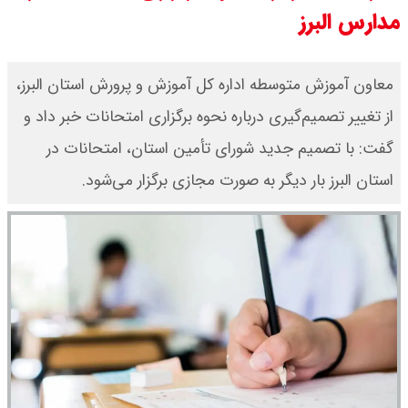
مدارس البرز
مرداد ۱۴۰۵ اعلام شد/ افزایش قیمت
طلا
معاون آموزش متوسطه اداره کل آموزش و پرورش استان البرز،
از تغییر تصمیم‌گیری درباره نحوه برگزاری امتحانات خبر داد و
قیمت طلا ۱۸ عیار امروز دوشنبه ۱۹
گفت: با تصمیم جدید شورای تأمین استان، امتحانات در
مرداد ۱۴۰۵ اعلام شد/ طلا دوباره اوج
استان البرز بار دیگر به صورت مجازی برگزار می‌شود.
گرفت
چنگیز وثوقی در بیمارستان بستری
است + عکس و ویدئو