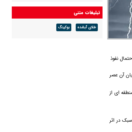
هوای گرم ماندگار است
تبلیغات متنی
پیش بینی هوای گلستان فردا ۱۶ مرداد ۱۴۰۵/ وزش
باد و رگبار پراکنده
طلای آبشده
بوکینگ
پیش بینی هوای بوشهر فردا ۱۶ مرداد ۱۴۰۵/ رطوبت
و شرجی افزایش می‌یابد
تمال نفوذ
ین هشدار ظهر چهارشنبه (۳۰ اردیبهشت) و پایان آن عصر
طقه ای از
بک در اثر