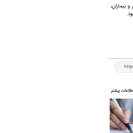
و بیماران،
د.