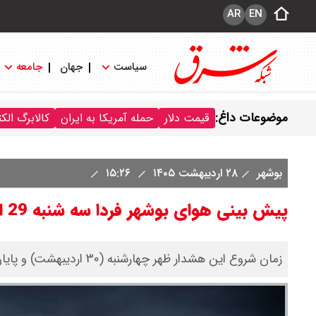
AR
EN
سیاست
جهان
جامعه
موضوعات داغ:
قیمت دلار
حمله آمریکا به ایران
کالابرگ الک
بوشهر
۲۸ اردیبهشت ۱۴۰۵
۱۵:۲۶
پیش بینی هوای بوشهر فردا سه شنبه 29 اردیبهشت/ هشدار زرد صادر شد
زمان شروع این هشدار ظهر چهارشنبه (۳۰ اردیبهشت) و پایان آن عصر پنجشنبه (۳۱ اردیبهشت) خواهد بود.