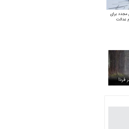
مجدد برای
م عدالت
 فردا
شت/ باران تا