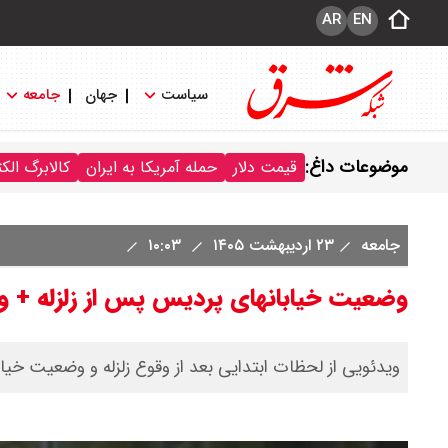
AR
EN
سیاست
جهان
جامعه
موضوعات داغ:
قیمت دلار
حمله آمریکا به ایران
کالابرگ الک
جامعه
۲۳ اردیبهشت ۱۴۰۵
۱۰:۰۳
وضعیت خیابانهای پردیس پس از زلزله + و
ویدئویی از لحظات ابتدایی بعد از وقوع زلزله و وضعیت خی