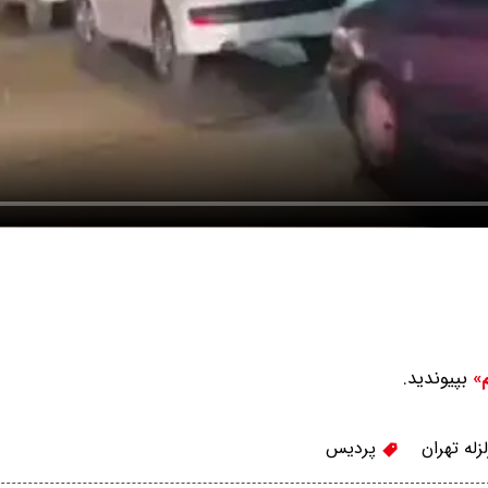
بپیوندید.
م»
زله تهران
پردیس