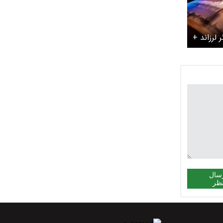
۲ بار دیگر لرزاند +
سال
ظر