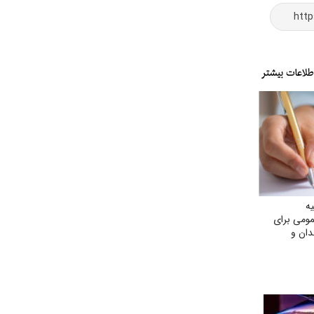
ه
مومی برای
ندان و