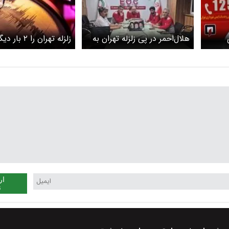
هلال‌احمر در پی زلزله تهران به
زلزله تهران را 
نگام
حالت آماده‌باش کامل درآمد
جزئیات
لزله در
ار
ن