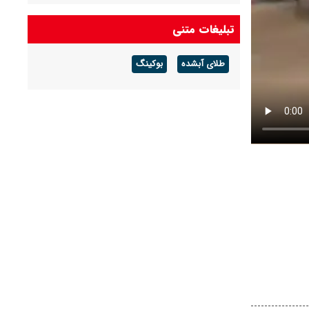
پیش بینی هواشناسی قم فردا شنبه ۱۷ مرداد/
تبلیغات متنی
افزایش غلظت گردوغبار تا اواخر وقت شنبه
طلای آبشده
بوکینگ