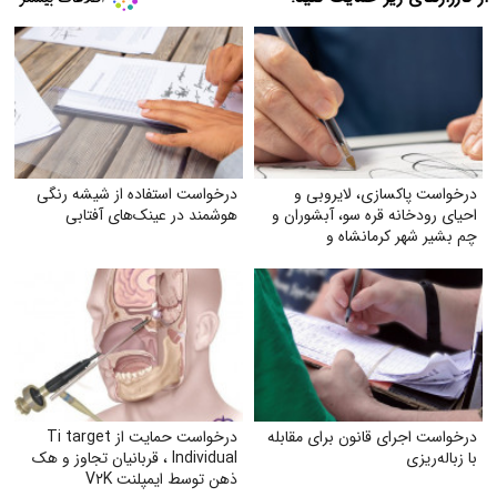
درخواست پاکسازی، لایروبی و
درخواست استفاده از شیشه رنگی
احیای رودخانه قره سو، آبشوران و
هوشمند در عینک‌های آفتابی
چم بشیر شهر کرمانشاه و
رودخانه‌های هم‌مسیر و وابسته
(گاماسیاب، دینورآب، سیمره)
درخواست اجرای قانون برای مقابله
درخواست حمایت از Ti target
با زباله‌ریزی
Individual ، قربانیان تجاوز و هک
ذهن توسط ایمپلنت V۲K