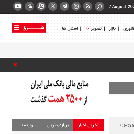
7 August 20
شــــــرق
ناوری
بازار
تصویر
استان ها
کتاب شرق
روزنامه شرق
رورش،
آخرین اخبار
پربازدیدترین
روزنامه