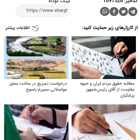
کدخبر: 1097526
لینک کوتاه
از کارزارهای زیر حمایت کنید:
مطالبه حقوق مردم ایران و جبهه
درخواست تسریع در ساخت محور
مقاومت از آقای رئیس‌جمهور
مواصلاتی سمیرم-یاسوج
پزشکیان