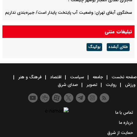
ماجرای صدای انفجار بوشهر چیست ؟
سخنگوی آبفای تهران: وضعیت آب پایتخت پایدار است/ جیره‌بندی نداریم
پیش بینی هوای کرمان فردا ۱۶ مرداد ۱۴۰۵/ وزش باد شدید و رگبار باران در
تبلیغات متنی
پیش است
طلای آبشده
بوکینگ
صفحه نخست
جامعه
سیاست
اقتصاد
فرهنگ و هنر
ورزش
روایت
تصویر
صدای شرق
تماس با ما
درباره ما
حمایت از شرق