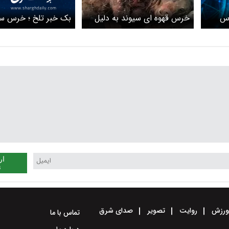
رس
بک خبر تلخ ؛ خرس سب
خرس قهوه‌ ای سیوند به دلیل
فاعات
راهی باغ وحش می‌شو
شدت جراحات تلف شد
ویدئو
ار
ن
رزش
روایت
تصویر
صدای شرق
تماس با ما