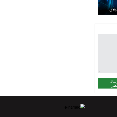
لان
د +
سال
ظر