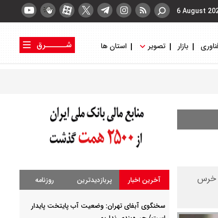
6 August 20
شــــــرق
ناوری
بازار
تصویر
استان ها
کتاب شرق
روزنامه شرق
ه خرس
آخرین اخبار
پربازدیدترین
روزنامه
سخنگوی آبفای تهران: وضعیت آب پایتخت پایدار
است/ جیره‌بندی نداریم