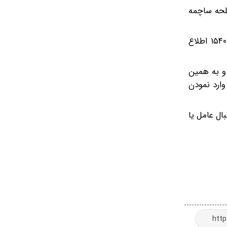
 که بوسیله اسلحه ساچمه
دیانتی نسب از طبیعت دوستان تقاضا کرد چنانچه اطلاعاتی در خصوص عامل یا عاملین این شکار دارند موضوع را به سامانه ۱۵۴۰ اطلاع
می آورد و به همین
ارد نمودن
ل عامل یا