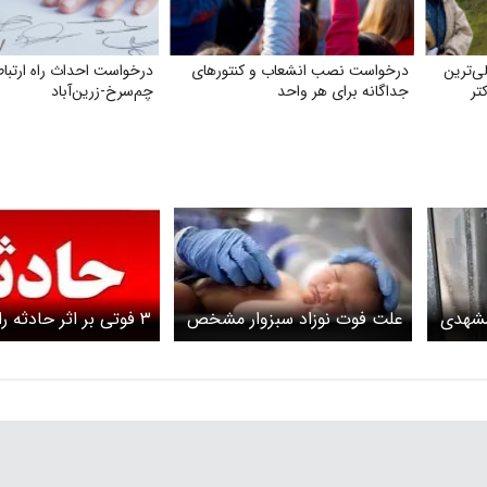
ی‌ترین
درخواست نصب انشعاب و کنتورهای
درخواست احداث راه ارتبا
تر
جداگانه برای هر واحد
چم‌سرخ-زرین‌آباد
مشهدی
علت فوت نوزاد سبزوار مشخص
۳ فوتی بر اثر حادثه رانندگی
ونی
شد؛ افت ناگهانی ضربان قلب
جنین