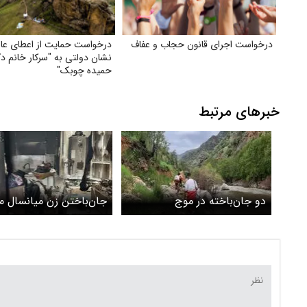
درخواست اجرای قانون حجاب و عفاف
درخواست حمایت از اعطای عال
نشان دولتی به "سرکار خانم دک
حمیده چوبک"
خبرهای مرتبط
دو جان‌باخته در موج
جان‌باختن زن میانسال 
غرق‌شدگی‌های اخیر
در آتش‌سوزی منزل مسک
آذربایجان‌غربی