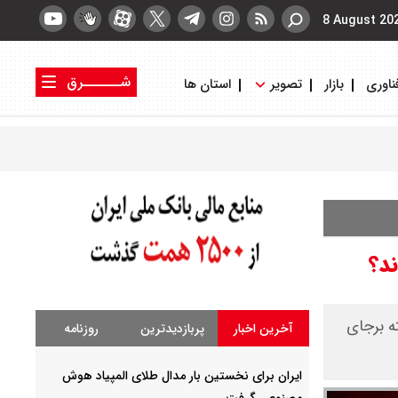
8 August 20
شــــــرق
ناوری
بازار
تصویر
استان ها
کتاب شرق
روزنامه شرق
ند؟
دت اسلامی ۳ مصدوم و یک کشته برجای
آخرین اخبار
پربازدیدترین
روزنامه
ایران برای نخستین بار مدال طلای المپیاد هوش
مصنوعی گرفت