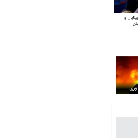
نایان و
ان
وزی