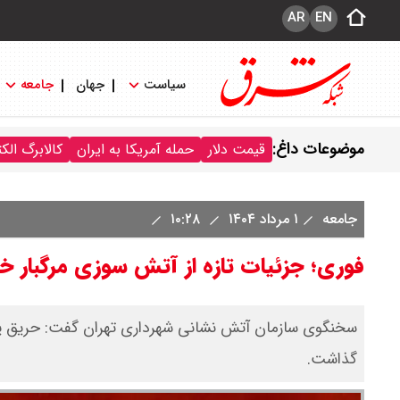
AR
EN
سیاست
جهان
جامعه
موضوعات داغ:
قیمت دلار
حمله آمریکا به ایران
کالابرگ الک
جامعه
۱ مرداد ۱۴۰۴
۱۰:۲۸
فوری؛ جزئیات تازه از آتش سوزی مرگبار خ
گذاشت.