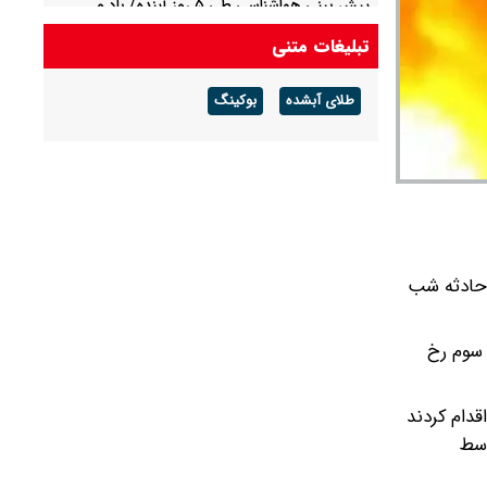
پیش بینی هواشناسی طی ۵ روز آینده/ باد و
گردوخاک در بخش‌هایی از کشور
تبلیغات متنی
پیش بینی هوای مشهد فردا شنبه ۱۷ مرداد/ افزایش
طلای آبشده
بوکینگ
دما از روز سه شنبه
 حادثه شب
قه سوم رخ
دام کردند
صدوم و توسط