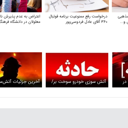
مذهبی
درخواست رفع ممنوعیت برنامه فوتبال
اعتراض به عدم پذیرش نابی
و...
۳۶۰ آقای عادل فردوسی‌پور
معلولان در دانشگاه فرهنگی
 در
آتش سوزی خودرو سوخت بر/
آخرین جزئیات آتش‌س
ش مهار
دونفر دچار سوختگی شدید
جنگل گلستان+ ویدئو
شدند