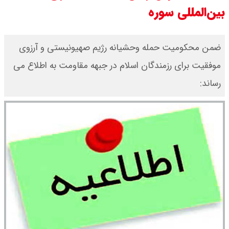
بین‌المللی سوره
سی ان ان گزارش داد : ترامپ ۲ سنگر
سنتی جمهوری‌خواهان را از دست می
ضمن محکومیت حمله‌ وحشیانه رژیم صهیونیستی و آرزوی
موفقیت برای رزمندگان اسلام در جبهه مقاومت به اطلاع می
دهد؟
رساند:
بنزین برای دولت چقدر تمام می شود؟
یک ادعا: برخی مالکان اجاره بها را ۶۰
درصد افزایش می دهند