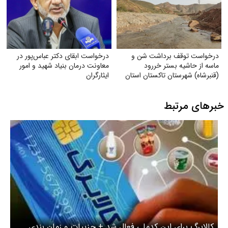
درخواست توقف برداشت شن و
درخواست ابقای دکتر عباس‌پور در
ماسه از حاشیه بستر خر‌رود
معاونت درمان بنیاد شهید و امور
(قنبرشاه) شهرستان تاکستان استان
ایثارگران
قزوین
خبرهای مرتبط
کالابرگ برای این کدملی فعال شد + جزییات و زمان بندی