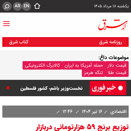
AR
EN
یکشنبه ۱۸ مرداد ۱۴۰۵
روزنامه شرق
کتاب شرق
موضوعات داغ:
نتانیاهو: تا زمان خلع سلاح حماس از
قیمت دلار
حمله آمریکا به ایران
کالابرگ الکترونیکی
قیمت طلا
تنگه هرمز
غزه خارج نمی‌شویم / تا زمانی که
نخست‌وزیر باشم، کشور فلسطین
تشکیل نمی شود
اقتصادی
۱۶ تیر ۱۴۰۴
۱۲:۴۶
ورزشگاه آزادی به نیم فصل اول لیگ
توزیع برنج ۵۹ هزارتومانی دربازار
برتر می رسد ؟