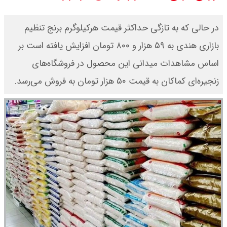
سی ان ان گزارش داد : ترامپ ۲ سنگر
در حالی که به تازگی حداکثر قیمت هرکیلوگرم برنج تنظیم
سنتی جمهوری‌خواهان را از دست می
بازاری هندی به ۵۹ هزار و ۸۰۰ تومان افزایش یافته است بر
اساس مشاهدات میدانی این محصول در فروشگاه‌های
دهد؟
زنجیره‌ای کماکان به قیمت ۵۰ هزار تومان به فروش می‌رسد.
بنزین برای دولت چقدر تمام می شود؟
یک ادعا: برخی مالکان اجاره بها را ۶۰
درصد افزایش می دهند