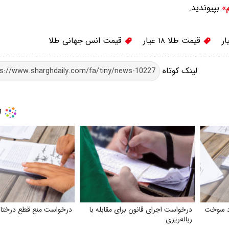
بپیوندید.
م»
قیمت طلا ۱۸ عیار
قیمت انس جهانی طلا
لینک کوتاه
اد سوخت
درخواست اجرای قانون برای مقابله با
درخواست منع قطع درختا
زباله‌ریزی