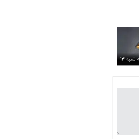
قیمت طلا؛صبحگاه سه شنبه ۱۳