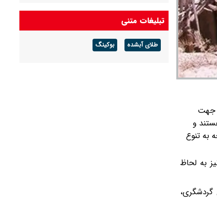
زرد صادر شد
تبلیغات متنی
پیش بینی هوای اصفهان فردا پنجشنبه ۸ مرداد/
کاهش شدت گرما از امروز تا پایان هفته از
طلای آبشده
بوکینگ
ترکهای چهلستون هر روز بیشتر می شود / آسیبهای
جنگ ۴۰ روزه عمیق تر شد + ویدیو
ر جهت
ستند و
ه به تنوع
ز به لحاظ
 گردشگری،