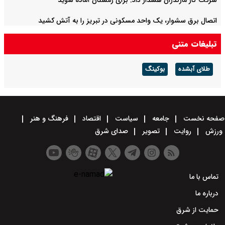
شرکت گاز مازندران هشدار داد: برای زمستان آماده شوید
اتصال برق سشوار، یک واحد مسکونی در تبریز را به آتش کشید
تبلیغات متنی
طلای آبشده
بوکینگ
صفحه نخست
جامعه
سیاست
اقتصاد
فرهنگ و هنر
ورزش
روایت
تصویر
صدای شرق
تماس با ما
درباره ما
حمایت از شرق