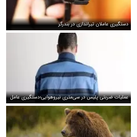
دستگیری عاملان تیراندازی در بندرگز
عملیات ضربتی پلیس در سی‌متری نیروهوایی؛دستگیری عامل
تیراندازی +ویدئو