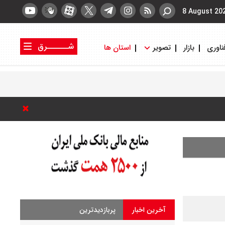
8 August 20
شــــــرق
ناوری
بازار
تصویر
استان ها
کتاب شرق
روزنامه شرق
آخرین اخبار
پربازدیدترین