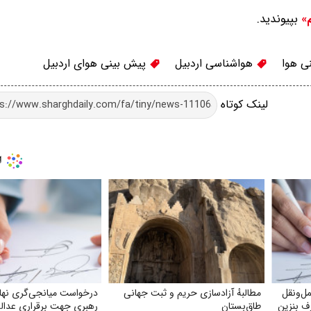
بپیوندید.
م»
ی هوا
هواشناسی اردبیل
پیش بینی هوای اردبیل
لینک کوتاه
ل‌ونقل
مطالبهٔ آزادسازی حریم و ثبت جهانی
درخواست میانجی‌گری نها
ف بنزین
طاق‌بستان
رهبری جهت برقراری عدال