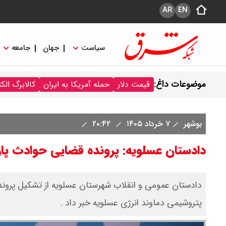
AR
EN
سیاست
جهان
جامعه
موضوعات داغ:
قیمت دلار
حمله آمریکا به ایران
کالابرگ الک
بوشهر
۷ خرداد ۱۴۰۵
۲۰:۴۲
دادستان عسلویه: پرونده قضایی حوادث پ
دادستان عمومی و انقلاب شهرستان عسلویه از تشکیل پرونده
پتروشیمی دماوند انرژی عسلویه خبر داد .