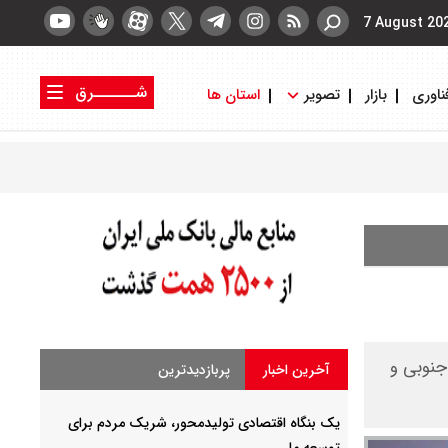
7 August 20
شــــــرق
ناوری
بازار
تصویر
استان ها
کتاب شرق
روزنامه شرق
جنوبی و
آخرین اخبار
پربازدیدترین
یک بنگاه اقتصادی تولیدمحور، شریک مردم برای
توسعه ملی