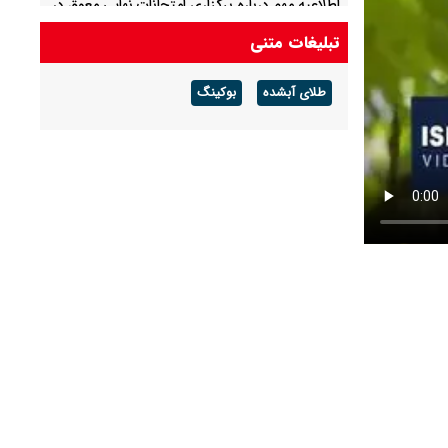
اطلاعیه مهم درباره برگزاری امتحانات نهایی معوق در
۴ استان جنوبی کشور + جدول
تبلیغات متنی
پیش بینی هوای فارس فردا پنجشنبه ۱۵ مرداد/
طلای آبشده
بوکینگ
احتمال آب‌گرفتگی و سیلابی شدن مسیل‌ها