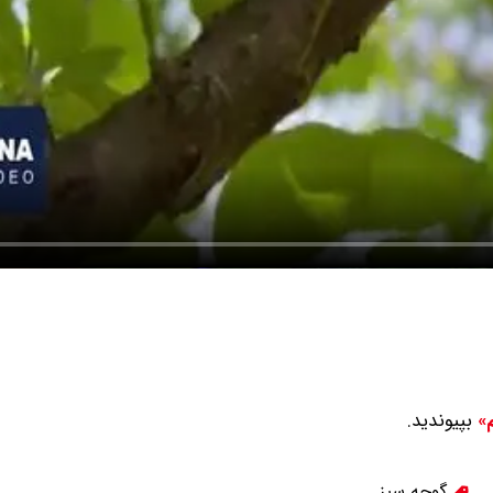
بپیوندید.
م»
گوجه سبز