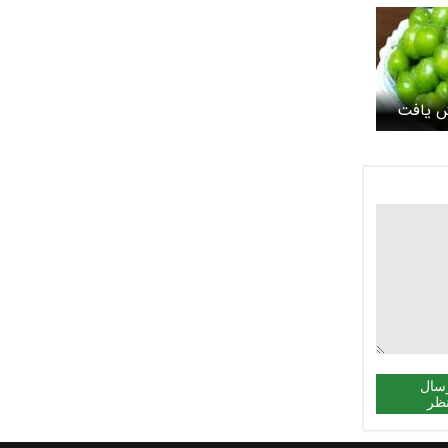
ش یافت
سال
ظر